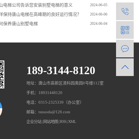
山电梯公司告诉您安装别墅电梯的意义
2024-06-05
1
样保持唐山电梯在高峰期的良好运行情况？
2024-06-06
何保养唐山别墅电梯
2024-06-04
189-3144-8120
地址：唐山市高新区清科园奥园8号楼112室
手机：18931448120
电话：0315-2325339（办公室）
邮箱：tsnuoda@126.com
企业分站
|
网站地图
|
RSS
|
XML