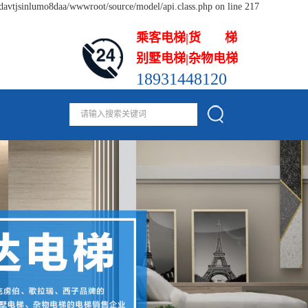
odavtjsinlumo8daa/wwwroot/source/model/api.class.php on line 217
乘客电梯|货 梯
别墅电梯|杂物电梯
18931448120