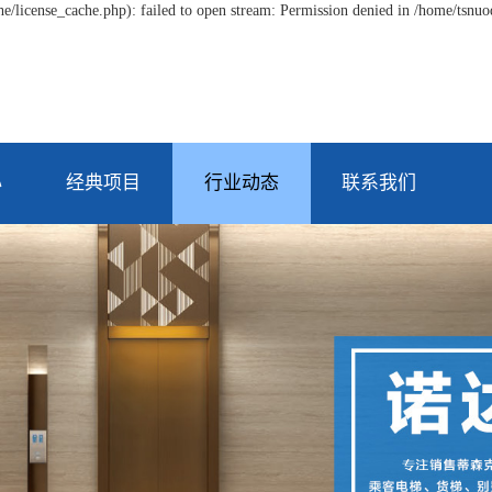
/license_cache.php): failed to open stream: Permission denied in /home/tsnu
心
经典项目
行业动态
联系我们