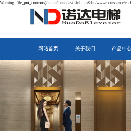
Warning: file_put_contents(/home/tsnuodavtjsinlumo8daa/wwwroot/source/cache
网站首页
关于我们
产品中