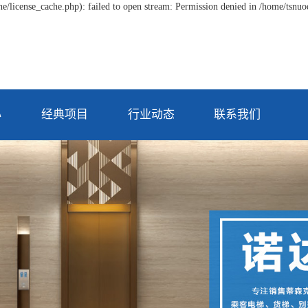
/license_cache.php): failed to open stream: Permission denied in /home/tsnu
心
经典项目
行业动态
联系我们