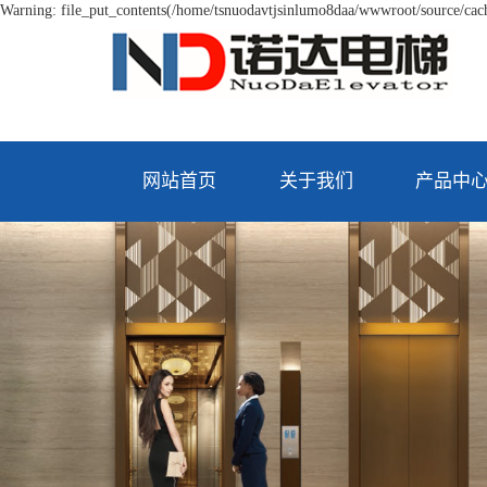
Warning: file_put_contents(/home/tsnuodavtjsinlumo8daa/wwwroot/source/cache
网站首页
关于我们
产品中