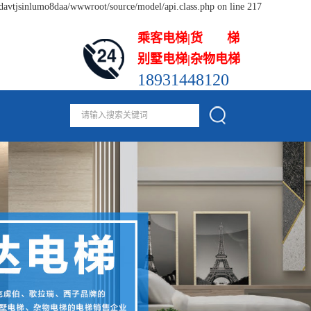
odavtjsinlumo8daa/wwwroot/source/model/api.class.php on line 217
乘客电梯|货 梯
别墅电梯|杂物电梯
18931448120