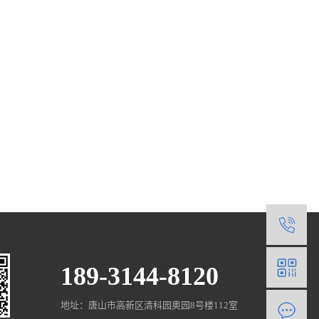
1
189-3144-8120
地址：唐山市高新区清科园奥园8号楼112室