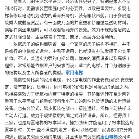
随着人们的生活水平进步，经济条件更好了，特别是家人不便
利出行时，更需求装置家庭电梯的必要性，以致是重要性。参观电
梯装修以电动机为动力的垂直升降机，装有箱状吊舱，用于多层建
筑乘人或载运货品。有一面或几面的井道壁和轿厢壁是透明材料，
乘客在乘坐电梯时，可以观看轿厢外的景象。效力于规矩楼层的固
定式升降设备。主要装置于宾馆、商场、高层办公楼场所。
依据房子的结构而购置，每一个家庭的房子结构不相同，并不
是盛行的电梯款式适合，中看不适用，也就没有办法发挥了它实用
价值。不过，普通实力强的电梯公司，优良的消费设备以及高级工
程师，常常都能依据客户的央求而设计适合的电梯，并且分别房子
的结构以及主人所喜爱的类型。
家用电梯
挑选性价比高的家用电梯，不只是电梯的作业安稳(解说:安稳安
定；没有变化)，质量好，同时电梯的价钱也是可接受的范围之内。
电梯装潢效力于建筑物内若干特定的楼层，其轿厢运转在至少两列
垂直于水平面或与铅垂线倾斜角小于15的刚性轨迹运动的永世运输
设备。也有台阶式，踏步板装在履带上接连运转，俗称主动扶梯或
主动人行道。效力于规矩楼层的固定式升降设备。所以，懂得货比
三家，也是购置电梯的根本常识。操控(熟知并能运用)了根本挑选购
置学识时，关于-些不满意的地方，也可以通过和厂家协议和充分的
沟通，依据央求而改动的电梯，并且也是有资质的
唐山电梯
公司沟