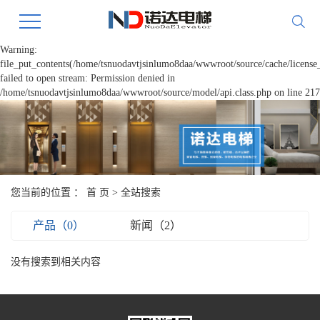
Warning:
file_put_contents(/home/tsnuodavtjsinlumo8daa/wwwroot/source/cache/license
failed to open stream: Permission denied in
/home/tsnuodavtjsinlumo8daa/wwwroot/source/model/api.class.php on line 217
您当前的位置 ：
首 页
> 全站搜索
产品（0）
新闻（2）
没有搜索到相关内容