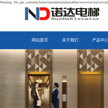
Warning: file_put_contents(/home/tsnuodavtjsinlumo8daa/wwwroot/source/cache
网站首页
关于我们
产品中