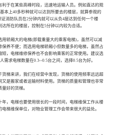
梯有利于在某些高峰时段，迅速地运输人员。例如直达的观
)，基本上40多秒种就可以达到所要去的楼层，就算参观的
保证消防队员在2分钟内就可以从负4层达到任何一个楼
到达所在的楼层，控制在5分钟以内较为合适。
用轿厢大的电梯(即载重量大的乘客电梯)，虽然可以减
修保养不便；而选用电梯轿厢小但数量多的电梯，虽然占
缩短，电梯维修保养也不会影响乘客的正常使用。建议选
电梯数量在0.3--0.5台之间，选择0.5台为好。
于货梯来讲，我们在经营中发现，货梯的使用频率远远超
间又是搬家或者运输材料使用。货梯的质量和管理也非常
质量好的货梯。
十年，电梯也要使用很长的一段时间，电梯维保工作从楼
的电梯维保单位，对物业管理工作会带来很大的益处。