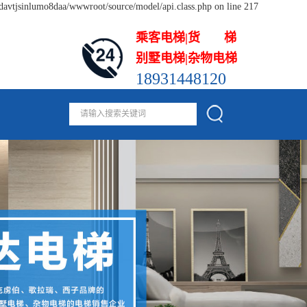
odavtjsinlumo8daa/wwwroot/source/model/api.class.php on line 217
乘客电梯|货 梯
别墅电梯|杂物电梯
18931448120