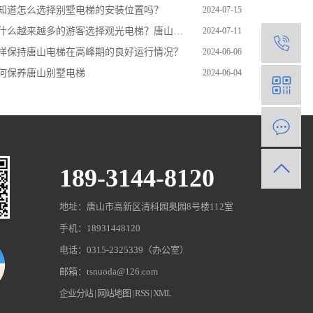
知道怎么选择别墅电梯的安装位置吗？
2024-07-15
什么越来越多的游客选择观光电梯？唐山观光电梯带您一起了解
2024-07-11
1
样保持唐山电梯在高峰期的良好运行情况？
2024-06-06
何保养唐山别墅电梯
2024-06-04
189-3144-8120
地址：唐山市高新区清科园奥园8号楼112室
手机：18931448120
电话：0315-2325339（办公室）
邮箱：tsnuoda@126.com
企业分站
|
网站地图
|
RSS
|
XML