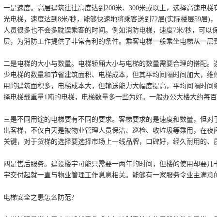
一是速度。高层建筑往往高度达到200米、300米或以上，选择高速电
光电梯，速度达到8米/秒，能够快速地将乘客送到72层(实际楼层59层
人员很多也不会多耽误乘客的时间。例如消防电梯，速度7米/秒，可以
层，为消防工作提供了非常有利的条件。乘客电梯一般乘坐电梯从一层
二是电梯的大小与数量。电梯轿厢大小与电梯的数量需要合理的搭配。选
少电梯的数量和节省建筑面积、电梯成本，但其平均间隔时间加大，维
用的建筑面积多，电梯成本大，但输送能力大幅度提高，平均间隔时间
择电梯载重量1吨的电梯，电梯数量多一些为好。一般办公大楼大约每百人需求
三是不同用途的电梯要有不同的要求。客梯要求的是速度和数量，但对
出客梯，不仅白天是被物业管理人员保洁、巡检、收垃圾等乘用，在夜
关键，对于货梯的选择要选择市场上一线品牌，口碑好，经久耐用的、
四是售后服务。建设楼宇可能只需要一两年的时间，但楼的使用却要几
宇交付起就一直与物业管理工作息息相关。能够有一家服务令业主满意
电梯安全之患怎么防范?