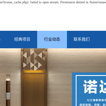
/license_cache.php): failed to open stream: Permission denied in /home/tsnu
心
经典项目
行业动态
联系我们