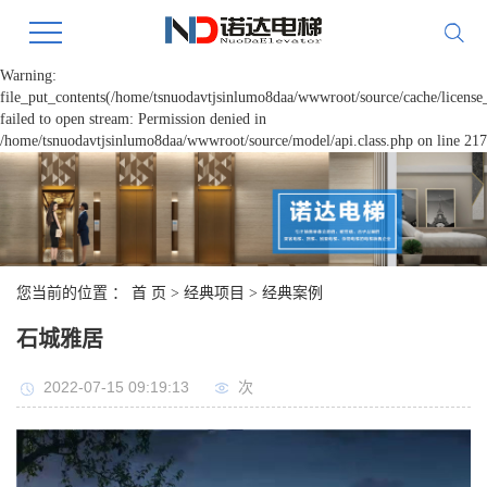
Warning:
file_put_contents(/home/tsnuodavtjsinlumo8daa/wwwroot/source/cache/license
failed to open stream: Permission denied in
/home/tsnuodavtjsinlumo8daa/wwwroot/source/model/api.class.php on line 217
您当前的位置 ：
首 页
>
经典项目
>
经典案例
石城雅居
2022-07-15 09:19:13
次