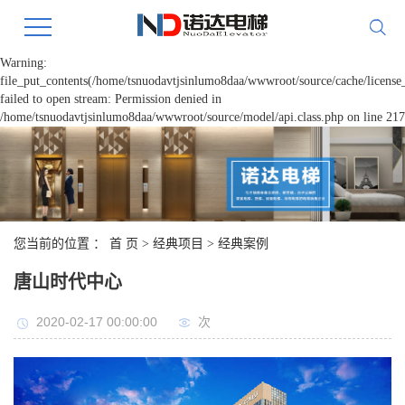
Warning:
file_put_contents(/home/tsnuodavtjsinlumo8daa/wwwroot/source/cache/license
failed to open stream: Permission denied in
/home/tsnuodavtjsinlumo8daa/wwwroot/source/model/api.class.php on line 217
您当前的位置 ：
首 页
>
经典项目
>
经典案例
唐山时代中心
2020-02-17 00:00:00
次