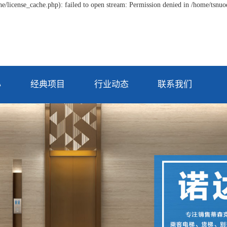
/license_cache.php): failed to open stream: Permission denied in /home/tsnu
心
经典项目
行业动态
联系我们