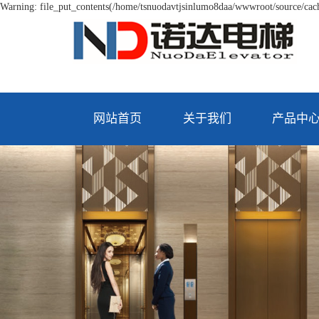
Warning: file_put_contents(/home/tsnuodavtjsinlumo8daa/wwwroot/source/cache
网站首页
关于我们
产品中