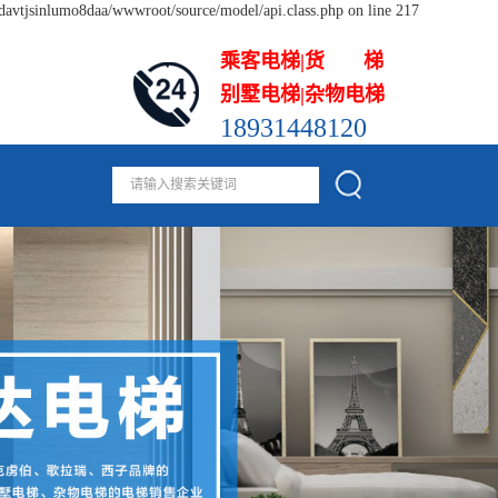
odavtjsinlumo8daa/wwwroot/source/model/api.class.php on line 217
乘客电梯|货 梯
别墅电梯|杂物电梯
18931448120